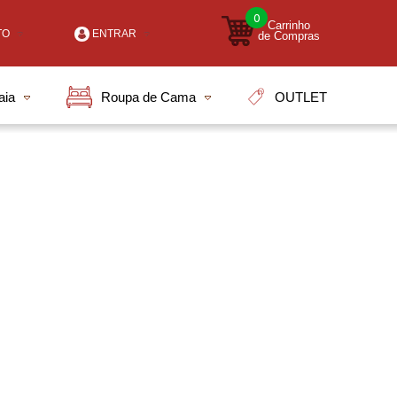
0
Carrinho
TO
ENTRAR
de Compras
-2000
OUTLET
aia
Roupa de Cama
7-7903
i.com.br
tendimento Online