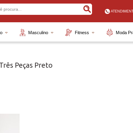
ATENDIMEN
Buscar
(48) 3648
no
Masculino
Fitness
Moda Pr
(48) 9913
vendas@elian
rês Peças Preto
A