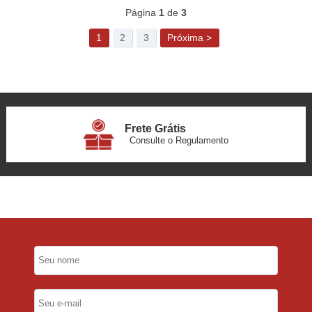
Página
1
de
3
1
2
3
Próxima >
Frete Grátis
Consulte o Regulamento
6x Sem Juros
no Cartão
5% Desconto
No Pix
5% Desconto
No Boleto Bancário