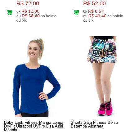
R$ 72,00
R$ 52,00
R$ 12,00
R$ 8,67
6x
6x
R$ 68,40
R$ 49,40
ou
no boleto
ou
no boleto
ou pix
ou pix
Baby Look Fitness Manga Longa
Shorts Saia Fitness Bolso
DryFit Ultracool UVPro Lisa Azul
Estampa Abstrata
Marinho