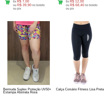
R$ 7,00
R$ 12,00
6x
6x
R$ 39,90
R$ 68,40
ou
no boleto
ou
no boleto
ou pix
ou pix
Bermuda Suplex Proteção UV50+
Calça Corsário Fitness Lisa Preta
Estampa Abstrata Rosa