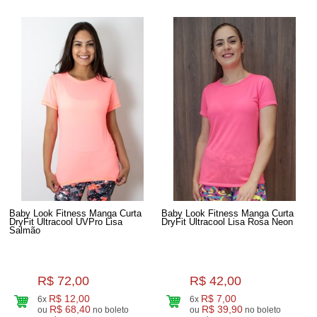
Baby Look Fitness Manga Curta
Baby Look Fitness Manga Curta
DryFit Ultracool UVPro Lisa
DryFit Ultracool Lisa Rosa Neon
Salmão
R$ 72,00
R$ 42,00
R$ 12,00
R$ 7,00
6x
6x
R$ 68,40
R$ 39,90
ou
no boleto
ou
no boleto