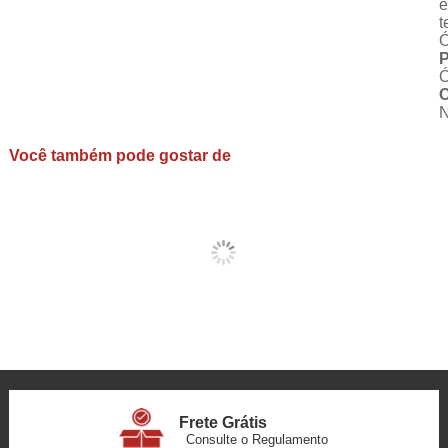
e
t
Ó
P
Ó
C
N
Você também pode gostar de
Frete Grátis
Consulte o Regulamento