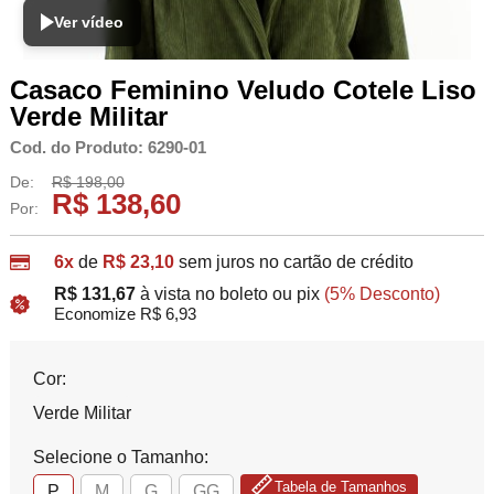
Ver vídeo
Casaco Feminino Veludo Cotele Liso
Verde Militar
Cod. do Produto: 6290-01
De:
R$ 198,00
R$ 138,60
Por:
6x
de
R$ 23,10
sem juros no cartão de crédito
R$ 131,67
à vista no boleto ou pix
(5% Desconto)
Economize R$ 6,93
Cor:
Verde Militar
Selecione o Tamanho:
Tabela de Tamanhos
P
M
G
GG