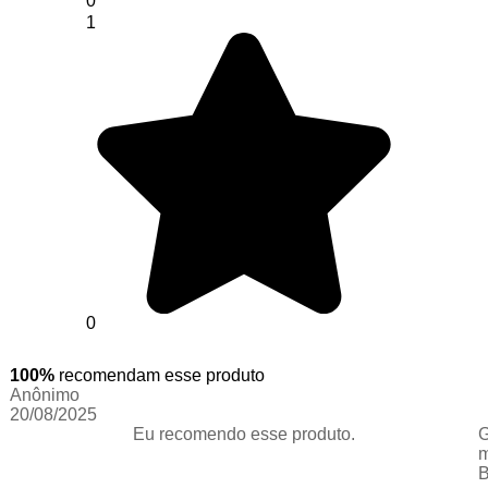
0
1
0
100%
recomendam esse produto
Anônimo
20/08/2025
Eu recomendo esse produto.
G
m
B