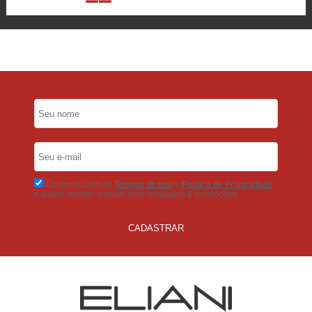
6x Sem Juros
no Cartão
5% Desconto
No Pix
5% Desconto
No Boleto Bancário
Concordo com os
Termos de uso
e
Politica de Privacidade
e aceito receber e-mails com novidades e promoções.
CADASTRAR