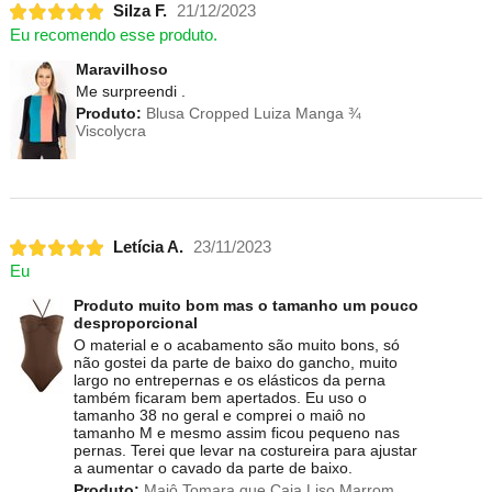
Silza F.
21/12/2023
Eu recomendo esse produto.
Maravilhoso
Me surpreendi .
Produto:
Blusa Cropped Luiza Manga ¾
Viscolycra
Letícia A.
23/11/2023
Eu
Produto muito bom mas o tamanho um pouco
desproporcional
O material e o acabamento são muito bons, só
não gostei da parte de baixo do gancho, muito
largo no entrepernas e os elásticos da perna
também ficaram bem apertados. Eu uso o
tamanho 38 no geral e comprei o maiô no
tamanho M e mesmo assim ficou pequeno nas
pernas. Terei que levar na costureira para ajustar
a aumentar o cavado da parte de baixo.
Produto:
Maiô Tomara que Caia Liso Marrom