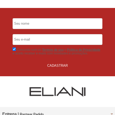
5% Desconto
No Pix
5% Desconto
No Boleto Bancário
Concordo com os
Termos de uso
e
Politica de Privacidade
e aceito receber e-mails com novidades e promoções.
CADASTRAR
Entrega |
Rastrear Pedido