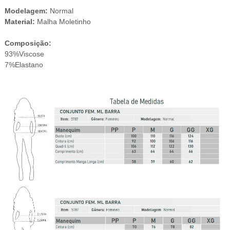
Modelagem:
Normal
Material:
Malha Moletinho
Composição:
93%Viscose
7%Elastano