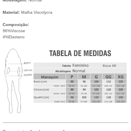
Modelagem:
Normal
​Material:
Malha Viscolycra
Composição:
96%Viscose
4%Elastano