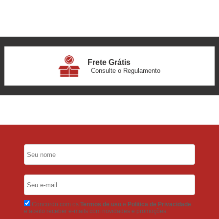
Frete Grátis
Consulte o Regulamento
6x Sem Juros
no Cartão
5% Desconto
No Pix
5% Desconto
No Boleto Bancário
Concordo com os
Termos de uso
e
Politica de Privacidade
e aceito receber e-mails com novidades e promoções.