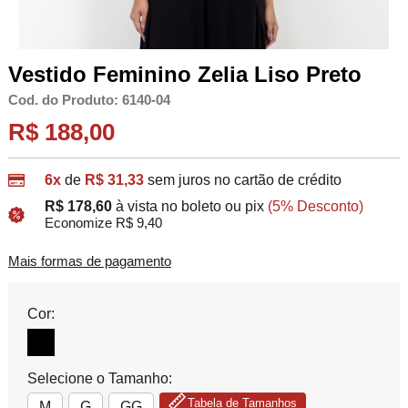
Vestido Feminino Zelia Liso Preto
Cod. do Produto: 6140-04
R$ 188,00
6x
de
R$ 31,33
sem juros no cartão de crédito
R$ 178,60
à vista no boleto ou pix
(5% Desconto)
Economize R$ 9,40
Mais formas de pagamento
Cor:
Selecione o Tamanho:
Tabela de Tamanhos
M
G
GG