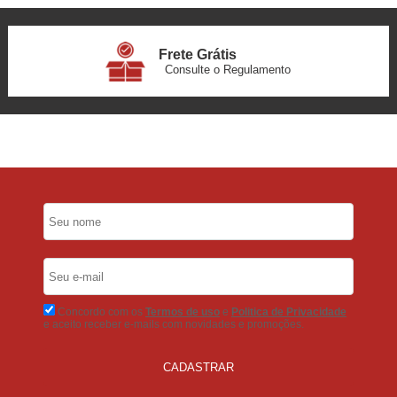
Frete Grátis
Consulte o Regulamento
6x Sem Juros
no Cartão
5% Desconto
No Pix
5% Desconto
No Boleto Bancário
Concordo com os
Termos de uso
e
Politica de Privacidade
e aceito receber e-mails com novidades e promoções.
CADASTRAR