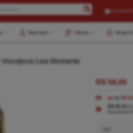
ATENDIMEN
Buscar
(48) 3648
no
Masculino
Fitness
Moda Pr
(48) 9913
vendas@elian
 Viscolycra Lisa Mostarda
A
R$ 58,00
6x
de
R$ 9,
R$ 55,10
à 
Economize R
Cor: