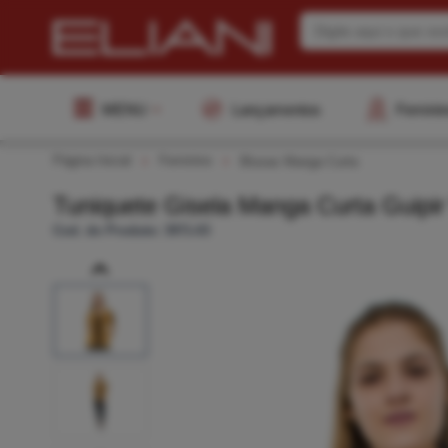
MENU
Lançamentos
Femini
Página Inicial
Feminino
Blusas Manga Curta
Tuniquete Gisela Manga Curta Guipir
Cod. do Produto: 3971-03