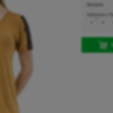
Mostarda
Selecione o T
M
G