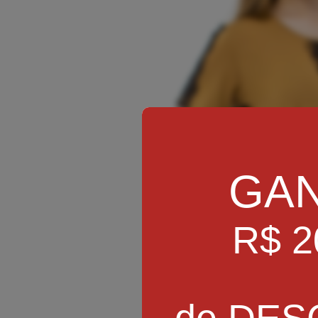
GA
R$ 2
de DE