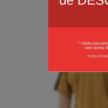
* Válido para pri
valor acima d
CONSULTE RE