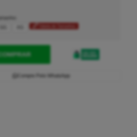
amanho:
Tabela de Tamanhos
GG
XG
COMPRAR
Compre Pelo WhatsApp