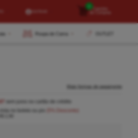
0
Carrinho
TO
ENTRAR
de Compras
-2000
OUTLET
aia
Roupa de Cama
7-7903
i.com.br
tendimento Online
Mais formas de pagamento
67
sem juros no cartão de crédito
vista no boleto ou pix
(5% Desconto)
$ 2,90