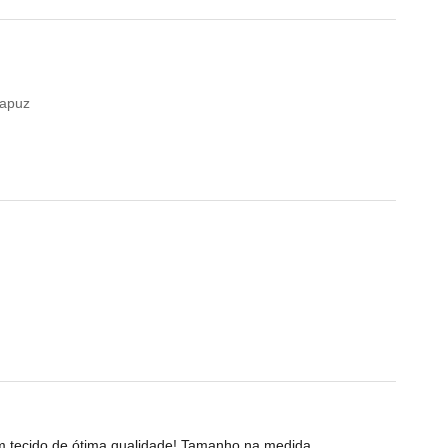
Capuz
m tecido de ótima qualidade! Tamanho na medida