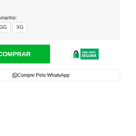
amanho:
GG
XG
COMPRAR
Compre Pelo WhatsApp