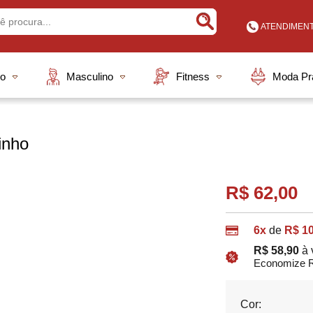
ATENDIMEN
Buscar
(48) 3648
no
Masculino
Fitness
Moda Pr
(48) 9913
vendas@elian
inho
A
R$ 62,00
6x
de
R$ 10
R$ 58,90
à 
Economize R
Cor: