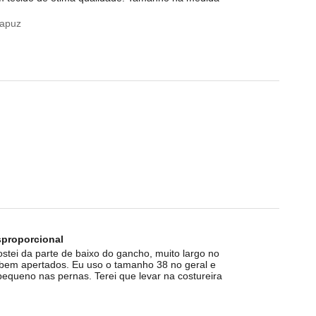
Capuz
proporcional
stei da parte de baixo do gancho, muito largo no
 bem apertados. Eu uso o tamanho 38 no geral e
queno nas pernas. Terei que levar na costureira