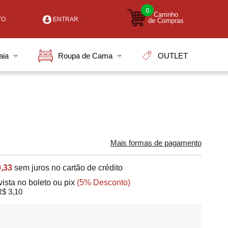
0
Carrinho
TO
ENTRAR
de Compras
-2000
OUTLET
aia
Roupa de Cama
7-7903
i.com.br
tendimento Online
Mais formas de pagamento
,33
sem juros no cartão de crédito
vista no boleto ou pix
(5% Desconto)
$ 3,10