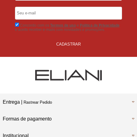
5% Desconto
No Boleto Bancário
Concordo com os
Termos de uso
e
Politica de Privacidade
e aceito receber e-mails com novidades e promoções.
CADASTRAR
Entrega |
Rastrear Pedido
Formas de pagamento
Institucional