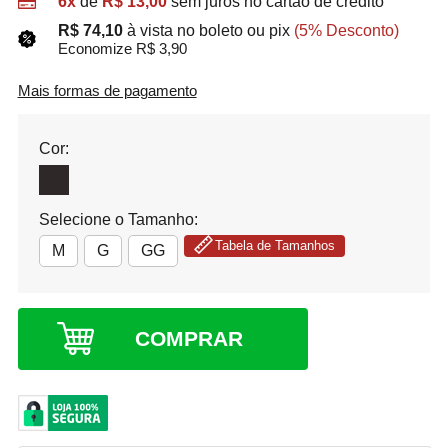
6x
de
R$ 13,00
sem juros no cartão de crédito
R$ 74,10
à vista no boleto ou pix
(5% Desconto)
Economize R$ 3,90
Mais formas de pagamento
Cor:
Selecione o Tamanho:
Tabela de Tamanhos
M
G
GG
COMPRAR