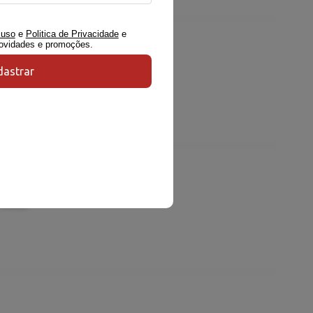
 uso
e
Politica de Privacidade
e
novidades e promoções.
astrar
pa geométrica Azul e Verde
Militar