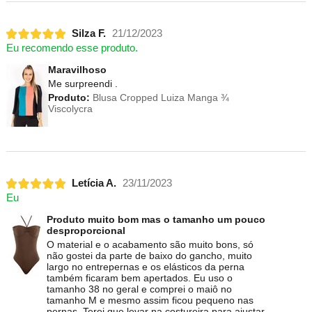
Silza F.
21/12/2023
Eu recomendo esse produto.
Maravilhoso
Me surpreendi .
Produto:
Blusa Cropped Luiza Manga ¾
Viscolycra
Letícia A.
23/11/2023
Eu
Produto muito bom mas o tamanho um pouco
desproporcional
O material e o acabamento são muito bons, só
não gostei da parte de baixo do gancho, muito
largo no entrepernas e os elásticos da perna
também ficaram bem apertados. Eu uso o
tamanho 38 no geral e comprei o maiô no
tamanho M e mesmo assim ficou pequeno nas
pernas. Terei que levar na costureira para ajustar