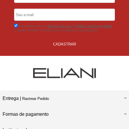
5% Desconto
No Boleto Bancário
Concordo com os
Termos de uso
e
Politica de Privacidade
e aceito receber e-mails com novidades e promoções.
CADASTRAR
Entrega |
Rastrear Pedido
Formas de pagamento