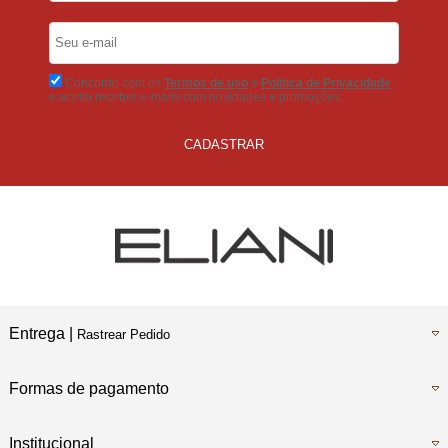
5% Desconto
No Boleto Bancário
Concordo com os
Termos de uso
e
Politica de Privacidade
e aceito receber e-mails com novidades e promoções.
CADASTRAR
Entrega |
Rastrear Pedido
Formas de pagamento
Institucional