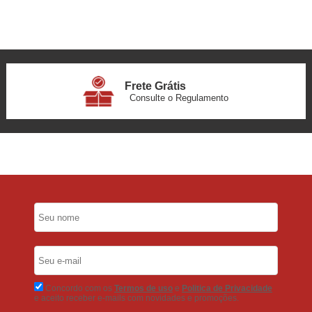
Frete Grátis
Consulte o Regulamento
6x Sem Juros
no Cartão
5% Desconto
No Pix
5% Desconto
No Boleto Bancário
Concordo com os
Termos de uso
e
Politica de Privacidade
e aceito receber e-mails com novidades e promoções.