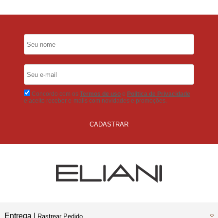
5% Desconto
No Pix
5% Desconto
No Boleto Bancário
Concordo com os
Termos de uso
e
Politica de Privacidade
e aceito receber e-mails com novidades e promoções.
CADASTRAR
Entrega |
Rastrear Pedido