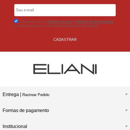
5% Desconto
No Boleto Bancário
Concordo com os
Termos de uso
e
Politica de Privacidade
e aceito receber e-mails com novidades e promoções.
CADASTRAR
Entrega |
Rastrear Pedido
Formas de pagamento
Institucional