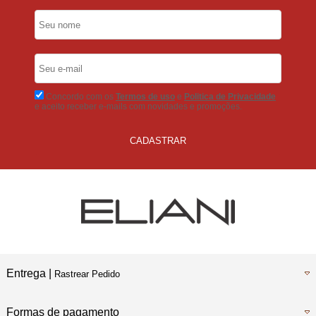
5% Desconto
No Pix
5% Desconto
No Boleto Bancário
Concordo com os
Termos de uso
e
Politica de Privacidade
e aceito receber e-mails com novidades e promoções.
CADASTRAR
Entrega |
Rastrear Pedido
Formas de pagamento