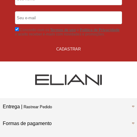
5% Desconto
No Boleto Bancário
Concordo com os
Termos de uso
e
Politica de Privacidade
e aceito receber e-mails com novidades e promoções.
CADASTRAR
Entrega |
Rastrear Pedido
Formas de pagamento