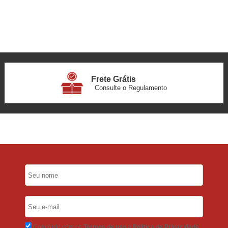
Frete Grátis
Consulte o Regulamento
6x Sem Juros
no Cartão
5% Desconto
No Pix
5% Desconto
No Boleto Bancário
Concordo com os
Termos de uso
e
Politica de Privacidade