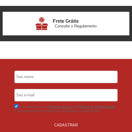
Frete Grátis
Consulte o Regulamento
6x Sem Juros
no Cartão
5% Desconto
No Pix
5% Desconto
No Boleto Bancário
Concordo com os
Termos de uso
e
Politica de Privacidade
e aceito receber e-mails com novidades e promoções.
CADASTRAR