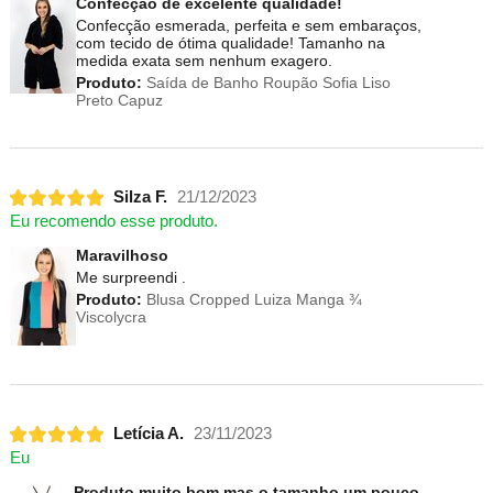
Confecção de excelente qualidade!
Confecção esmerada, perfeita e sem embaraços,
com tecido de ótima qualidade! Tamanho na
medida exata sem nenhum exagero.
Produto:
Saída de Banho Roupão Sofia Liso
Preto Capuz
Silza F.
21/12/2023
Eu recomendo esse produto.
Maravilhoso
Me surpreendi .
Produto:
Blusa Cropped Luiza Manga ¾
Viscolycra
Letícia A.
23/11/2023
Eu
Produto muito bom mas o tamanho um pouco