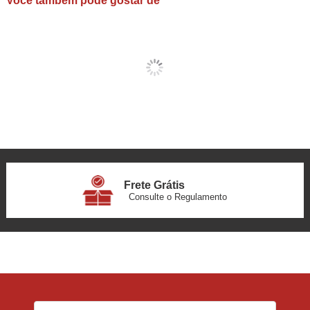
Você também pode gostar de
Frete Grátis
Consulte o Regulamento
6x Sem Juros
no Cartão
5% Desconto
No Pix