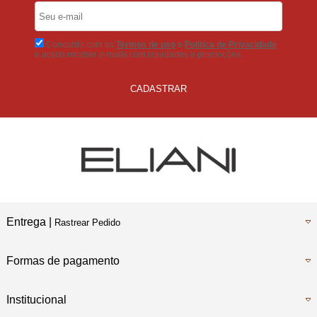
5% Desconto
No Boleto Bancário
Concordo com os
Termos de uso
e
Politica de Privacidade
e aceito receber e-mails com novidades e promoções.
CADASTRAR
Entrega |
Rastrear Pedido
Formas de pagamento
Institucional