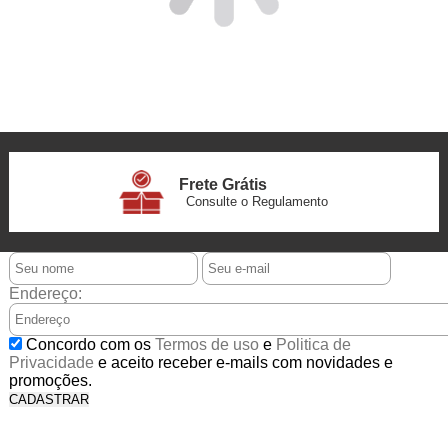
Frete Grátis
Consulte o Regulamento
6x Sem Juros
no Cartão
Endereço:
5% Desconto
Concordo com os
Termos de uso
e
Politica de
No Pix
Privacidade
e aceito receber e-mails com novidades e
promoções.
CADASTRAR
5% Desconto
No Boleto Bancário