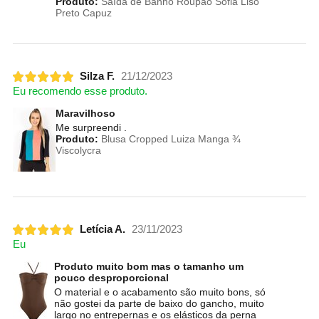
Produto:
Saída de Banho Roupão Sofia Liso
Preto Capuz
Silza F.
21/12/2023
Eu recomendo esse produto.
Maravilhoso
Me surpreendi .
Produto:
Blusa Cropped Luiza Manga ¾
Viscolycra
Letícia A.
23/11/2023
Eu
Produto muito bom mas o tamanho um
pouco desproporcional
O material e o acabamento são muito bons, só
não gostei da parte de baixo do gancho, muito
largo no entrepernas e os elásticos da perna