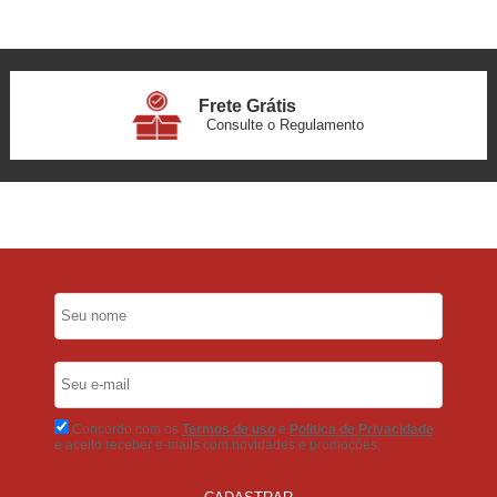
Frete Grátis
Consulte o Regulamento
6x Sem Juros
no Cartão
5% Desconto
No Pix
5% Desconto
No Boleto Bancário
Concordo com os
Termos de uso
e
Politica de Privacidade
e aceito receber e-mails com novidades e promoções.