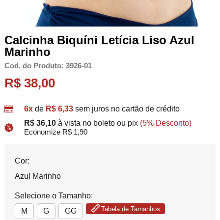
Calcinha Biquíni Letícia Liso Azul
Marinho
Cod. do Produto: 3926-01
R$ 38,00
6x
de
R$ 6,33
sem juros no cartão de crédito
R$ 36,10
à vista no boleto ou pix
(5% Desconto)
Economize R$ 1,90
Cor:
Azul Marinho
Selecione o Tamanho:
Tabela de Tamanhos
M
G
GG