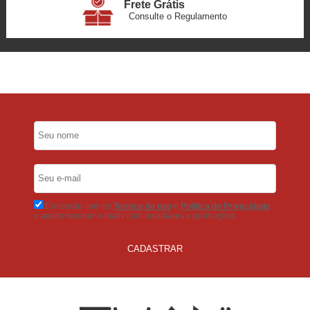
Frete Grátis
Consulte o Regulamento
6x Sem Juros
no Cartão
5% Desconto
No Pix
5% Desconto
No Boleto Bancário
Concordo com os
Termos de uso
e
Politica de Privacidade
e aceito receber e-mails com novidades e promoções.
CADASTRAR