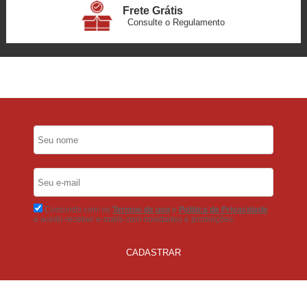
Frete Grátis
Consulte o Regulamento
6x Sem Juros
no Cartão
5% Desconto
No Pix
5% Desconto
No Boleto Bancário
Concordo com os
Termos de uso
e
Politica de Privacidade
e aceito receber e-mails com novidades e promoções.
CADASTRAR