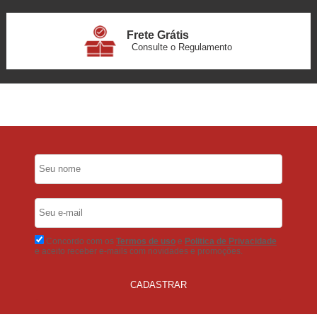
Frete Grátis
Consulte o Regulamento
6x Sem Juros
no Cartão
5% Desconto
No Pix
5% Desconto
No Boleto Bancário
Concordo com os
Termos de uso
e
Politica de Privacidade
e aceito receber e-mails com novidades e promoções.
CADASTRAR