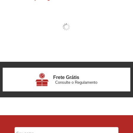
Frete Grátis
Consulte o Regulamento
6x Sem Juros
no Cartão
5% Desconto
No Pix