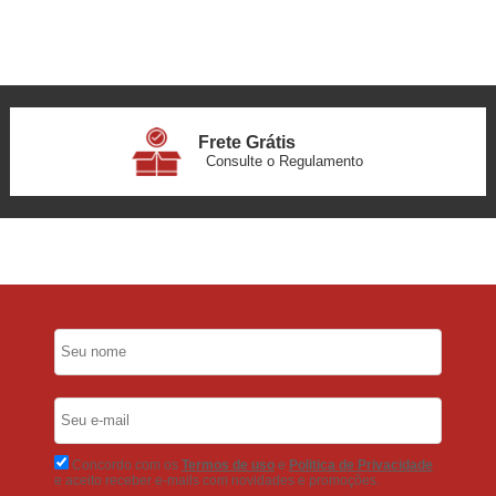
Frete Grátis
Consulte o Regulamento
6x Sem Juros
no Cartão
5% Desconto
No Pix
5% Desconto
No Boleto Bancário
Concordo com os
Termos de uso
e
Politica de Privacidade
e aceito receber e-mails com novidades e promoções.