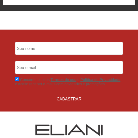
6x Sem Juros
no Cartão
5% Desconto
No Pix
5% Desconto
No Boleto Bancário
Concordo com os
Termos de uso
e
Politica de Privacidade
e aceito receber e-mails com novidades e promoções.
CADASTRAR