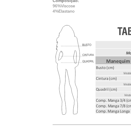
Composição:
96%Viscose
4%Elastano