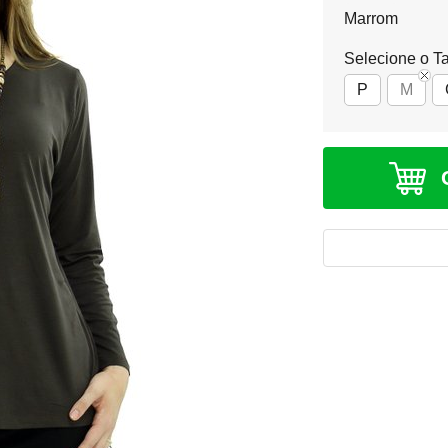
Marrom
Selecione o T
P
M