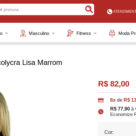
ATENDIMEN
Buscar
(48) 3648
no
Masculino
Fitness
Moda Pr
(48) 9913
vendas@elian
olycra Lisa Marrom
A
R$ 82,00
6x
de
R$ 13
R$ 77,90
à 
Economize R
Cor: