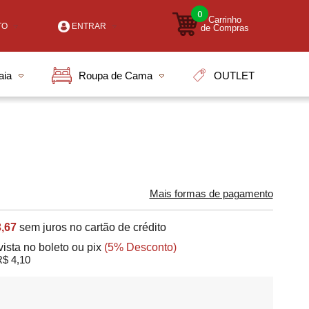
0
Carrinho
TO
ENTRAR
de Compras
-2000
OUTLET
aia
Roupa de Cama
7-7903
i.com.br
tendimento Online
Mais formas de pagamento
,67
sem juros no cartão de crédito
vista no boleto ou pix
(5% Desconto)
$ 4,10