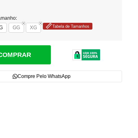
amanho:
Tabela de Tamanhos
G
GG
XG
COMPRAR
Compre Pelo WhatsApp