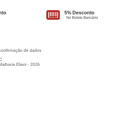
nto
5% Desconto
No Boleto Bancário
e confirmação de dados
SC
alharia Eliani - 2026