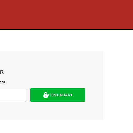
AR
nta
CONTINUAR